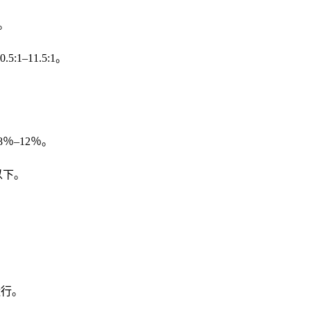
。
1–11.5:1。
8％–12％。
以下。
。
运行。