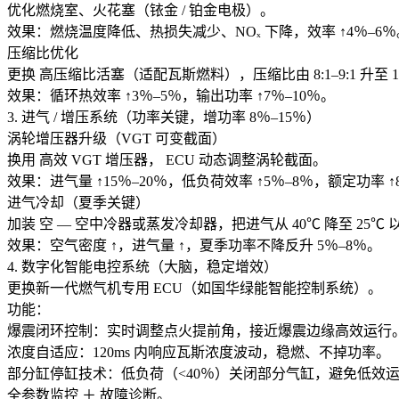
优化燃烧室、火花塞（铱金 / 铂金电极）。
效果：燃烧温度降低、热损失减少、NOₓ 下降，效率 ↑4％–6％
压缩比优化
更换 高压缩比活塞（适配瓦斯燃料），压缩比由 8:1–9:1 升至 10.5:
效果：循环热效率 ↑3％–5％，输出功率 ↑7％–10％。
3. 进气 / 增压系统（功率关键，增功率 8％–15％）
涡轮增压器升级（VGT 可变截面）
换用 高效 VGT 增压器， ECU 动态调整涡轮截面。
效果：进气量 ↑15％–20％，低负荷效率 ↑5％–8％，额定功率 ↑
进气冷却（夏季关键）
加装 空 — 空中冷器或蒸发冷却器，把进气从 40℃ 降至 25℃ 
效果：空气密度 ↑，进气量 ↑，夏季功率不降反升 5％–8％。
4. 数字化智能电控系统（大脑，稳定增效）
更换新一代燃气机专用 ECU（如国华绿能智能控制系统）。
功能：
爆震闭环控制：实时调整点火提前角，接近爆震边缘高效运行
浓度自适应：120ms 内响应瓦斯浓度波动，稳燃、不掉功率。
部分缸停缸技术：低负荷（<40％）关闭部分气缸，避免低效
全参数监控 ＋ 故障诊断。