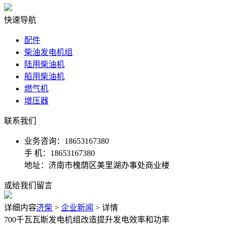
快速导航
配件
柴油发电机组
陆用柴油机
船用柴油机
燃气机
增压器
联系我们
业务咨询：18653167380
手 机：18653167380
地址：济南市槐荫区美里湖办事处商业楼
或给我们留言
详细内容
济柴
>
企业新闻
> 详情
700千瓦瓦斯发电机组改造提升发电效率和功率