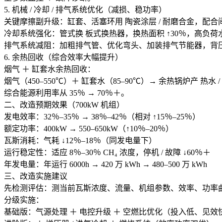
5. 机械 / 冷却 / 排气系统优化（减损、稳功率）
关键摩擦副升级：缸套、活塞环用 陶瓷涂层 / 耐磨合金，配合间
冷却系统强化：管式换 板式换热器，换热面积 ↑30％，高负荷
排气系统减阻：加粗排气管、优化弯头、加装排气节能器，背压 ↓
6. 余热回收（综合效率大幅提升）
烟气 ＋ 缸套水余热回收：
烟气（450–550℃）＋ 缸套水（85–90℃）→ 余热锅炉产 热水 
综合能源利用率从 35％ → 70％＋。
二、改造预期效果（700kW 机组）
发电效率：32％–35％ → 38％–42％（相对 ↑15％–25％）
额定功率：400kW → 550–650kW（↑10％–20％）
瓦斯消耗：气耗 ↓12％–18％（同发电量下）
运行稳定性：适应 8％–30％ CH₄ 浓度，停机 / 故障 ↓60％＋
年发电量：年运行 6000h → 420 万 kWh → 480–500 万 kWh
三、改造实施建议
先检测评估：测当前瓦斯浓度、流量、机组参数、效率、功率
分级实施：
基础版：气源处理 ＋ 电控升级 ＋ 空燃比优化（投入低、见效