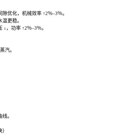
隙优化，机械效率 ↑2％–3％。
水温更稳。
，功率 ↑2％–3％。
/ 蒸汽。
曲线。
快）