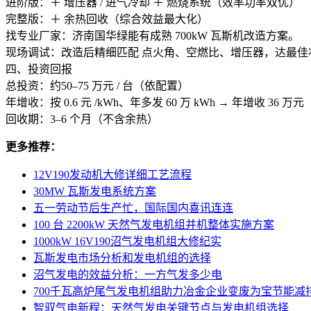
进阶版：＋ 增压器 / 进气冷却 ＋ 燃烧系统（效率功率双优）
完整版：＋ 余热回收（综合效益最大化）
找专业厂家：济南国华绿能有成熟 700kW 瓦斯机改造方案。
现场调试：改造后精细匹配 点火角、空燃比、增压器，达最佳
四、投资回报
总投资：约50–75 万元 / 台（依配置）
年增收：按 0.6 元 /kWh、年多发 60 万 kWh → 年增收 36 万元
回收期：3–6 个月（不含余热）
更多推荐：
12V190发动机大修详细工艺流程
30MW 瓦斯发电系统方案
五一劳动节后生产忙，国际国内喜讯连连
100 台 2200kW 天然气发电机组并机整体实施方案
1000kW 16V190沼气发电机组大修纪实
瓦斯发电市场分析和发电机组的选择
沼气发电的效益分析：一方气发多少电
700千瓦高炉尾气发电机组助力冶金企业变废为宝节能减
智驭气电新程：天然气发电关键节点与发电机组选择