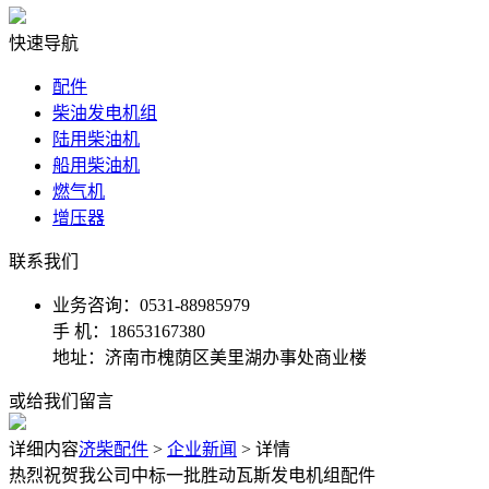
快速导航
配件
柴油发电机组
陆用柴油机
船用柴油机
燃气机
增压器
联系我们
业务咨询：0531-88985979
手 机：18653167380
地址：济南市槐荫区美里湖办事处商业楼
或给我们留言
详细内容
济柴配件
>
企业新闻
> 详情
热烈祝贺我公司中标一批胜动瓦斯发电机组配件